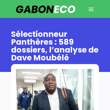
Sélectionneur
Panthères : 589
dossiers, l’analyse de
Dave Moubélé