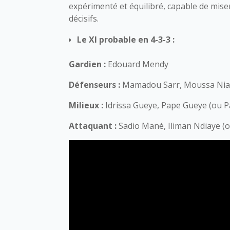
expérimenté et équilibré, capable de miser
décisifs.
Le XI probable en 4-3-3 :
Gardien :
Edouard Mendy
Défenseurs :
Mamadou Sarr, Moussa Niakh
Milieux :
Idrissa Gueye, Pape Gueye (ou 
Attaquant :
Sadio Mané, Iliman Ndiaye (ou