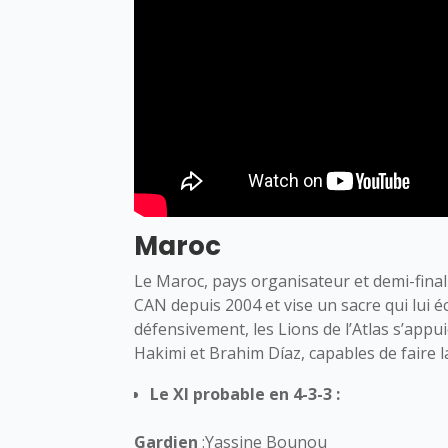
Maroc
Le Maroc, pays organisateur et demi-final
CAN depuis 2004 et vise un sacre qui lui é
défensivement, les Lions de l’Atlas s’appu
Hakimi et Brahim Díaz, capables de faire 
Le XI probable en 4-3-3 :
Gardien
:Yassine Bounou