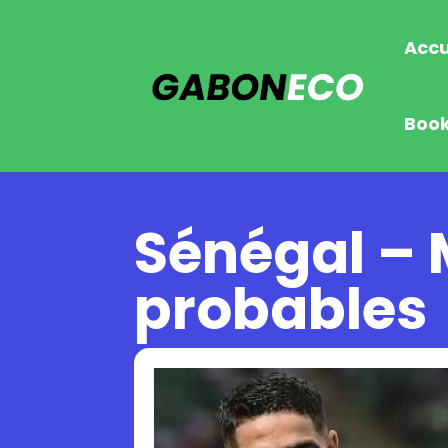
Accu
Boo
Sénégal – 
probables