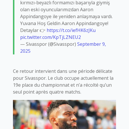
kırmızı-beyazlı formamızı başarıyla giymiş
olan eski oyuncularımızdan Aaron
Appindangoye ile yeniden anlaşmaya vardı.
Yuvana Hoş Geldin Aaron Appindangoye!
Detaylar 👉
https://t.co/iefHK6zJKu
pic.twitter.com/KpTjLZNEU2
— Sivasspor (@Sivasspor)
September 9,
2025
Ce retour intervient dans une période délicate
pour Sivasspor. Le club occupe actuellement la
19e place du championnat et n’a récolté qu’un
seul point après quatre matchs.