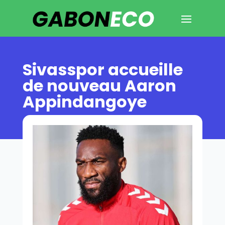
Sivasspor accueille
de nouveau Aaron
Appindangoye