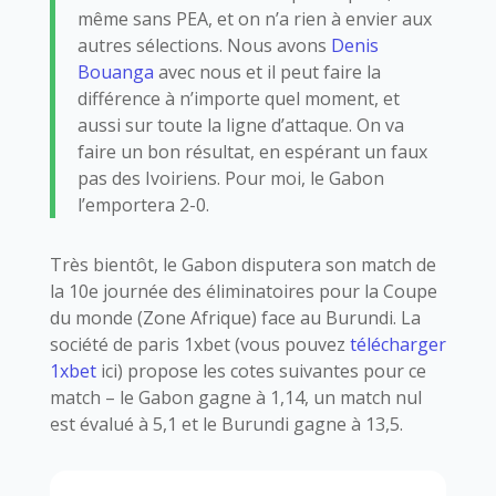
même sans PEA, et on n’a rien à envier aux
autres sélections. Nous avons
Denis
Bouanga
avec nous et il peut faire la
différence à n’importe quel moment, et
aussi sur toute la ligne d’attaque. On va
faire un bon résultat, en espérant un faux
pas des Ivoiriens. Pour moi, le Gabon
l’emportera 2-0.
Très bientôt, le Gabon disputera son match de
la 10e journée des éliminatoires pour la Coupe
du monde (Zone Afrique) face au Burundi. La
société de paris 1xbet (vous pouvez
télécharger
1xbet
ici) propose les cotes suivantes pour ce
match – le Gabon gagne à 1,14, un match nul
est évalué à 5,1 et le Burundi gagne à 13,5.