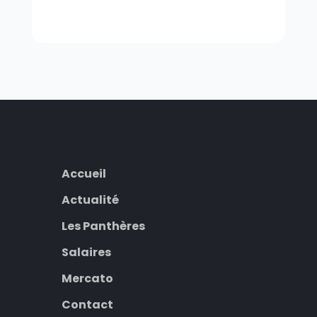
Accueil
Actualité
Les Panthères
Salaires
Mercato
Contact