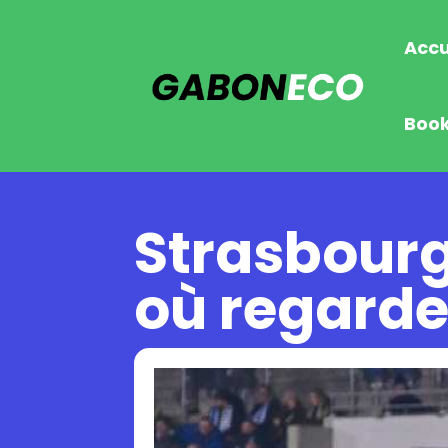
Accu
Boo
Strasbourg
où regarde