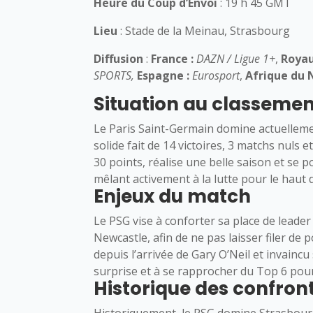
Heure du Coup d’Envoi
: 19 h 45 GMT
Lieu
: Stade de la Meinau, Strasbourg
Diffusion
:
France :
DAZN / Ligue 1+
,
Roya
SPORTS,
Espagne :
Eurosport
,
Afrique du 
Situation au classeme
Le Paris Saint-Germain domine actuellemen
solide fait de 14 victoires, 3 matchs nuls e
30 points, réalise une belle saison et se
mêlant activement à la lutte pour le haut 
Enjeux du match
Le PSG vise à conforter sa place de leade
Newcastle, afin de ne pas laisser filer de
depuis l’arrivée de Gary O’Neil et invaincu
surprise et à se rapprocher du Top 6 pour
Historique des confron
Historiquement, le PSG domine Strasbourg 