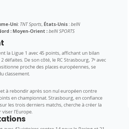
ume-Uni
:
TNT Sports
,
États-Unis
:
beIN
Nord : Moyen-Orient :
beIN SPORTS
nt
t la Ligue 1 avec 45 points, affichant un bilan
t 2 défaites. De son côté, le RC Strasbourg, 7ᵉ avec
 positionne proche des places européennes, se
du classement.
r et à rebondir après son nul européen contre
 points en championnat. Strasbourg, en confiance
 sur les trois derniers matchs, cherche à créer la
 viser l’Europe.
tations
avec 42 victoires contre 14 pour le Racing et 21