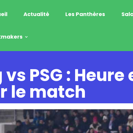
eil
Actualité
Les Panthères
Sala
kmakers
 vs PSG : Heure 
r le match