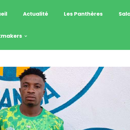
eil
Actualité
Les Panthères
Sala
kmakers