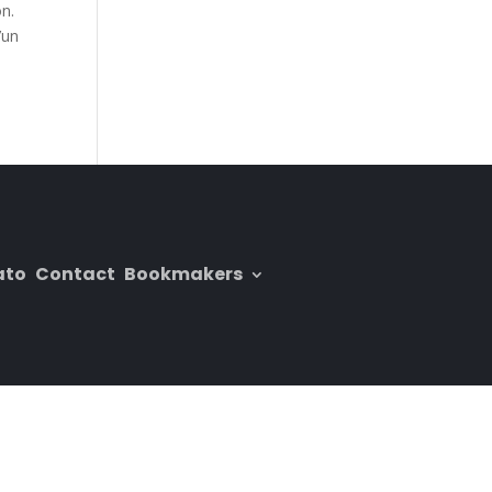
on.
’un
ato
Contact
Bookmakers