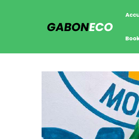
Accu
Boo