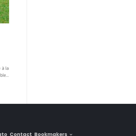
 à la
le...
ato
Contact
Bookmakers