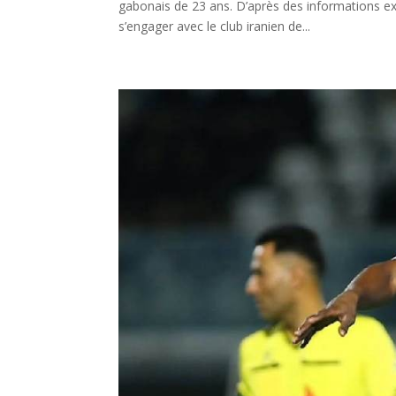
gabonais de 23 ans. D’après des informations exc
s’engager avec le club iranien de...