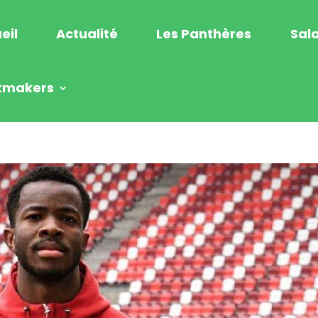
eil
Actualité
Les Panthères
Sala
kmakers