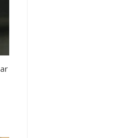
har
e