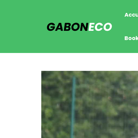
Accu
Boo