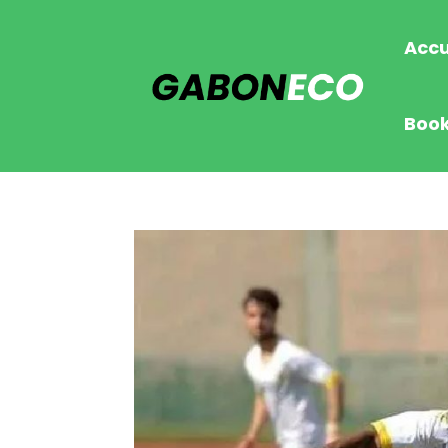
Accu
Boo