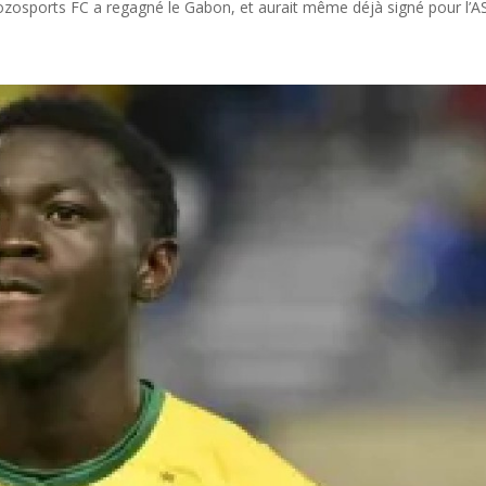
ozosports FC a regagné le Gabon, et aurait même déjà signé pour l’AS.