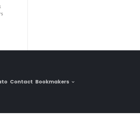
k
rs
ato
Contact
Bookmakers