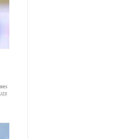
aies
 U23