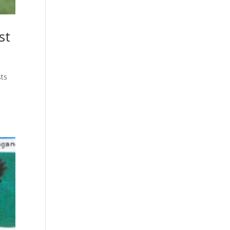
st
sts