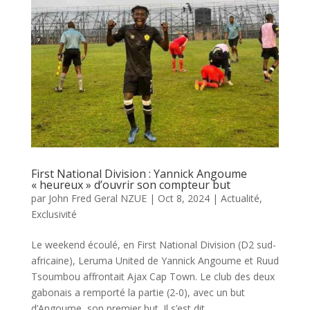
First National Division : Yannick Angoume
« heureux » d’ouvrir son compteur but
par
John Fred Geral NZUE
|
Oct 8, 2024
|
Actualité
,
Exclusivité
Le weekend écoulé, en First National Division (D2 sud-
africaine), Leruma United de Yannick Angoume et Ruud
Tsoumbou affrontait Ajax Cap Town. Le club des deux
gabonais a remporté la partie (2-0), avec un but
d’Angoume, son premier but. Il s’est dit...