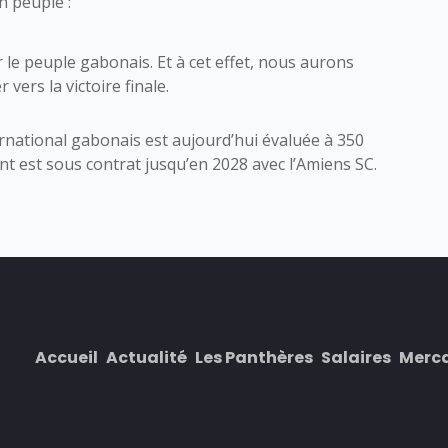
n peuple :
 le peuple gabonais. Et à cet effet, nous aurons
ers la victoire finale.
ernational gabonais est aujourd’hui évaluée à 350
nt est sous contrat jusqu’en 2028 avec l’Amiens SC.
Accueil
Actualité
Les Panthères
Salaires
Merc