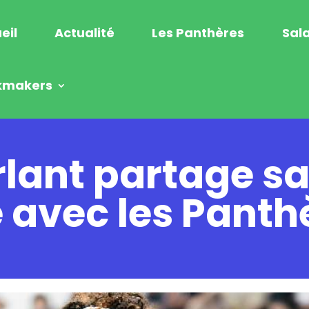
eil
Actualité
Les Panthères
Sala
kmakers
lant partage s
 avec les Panth