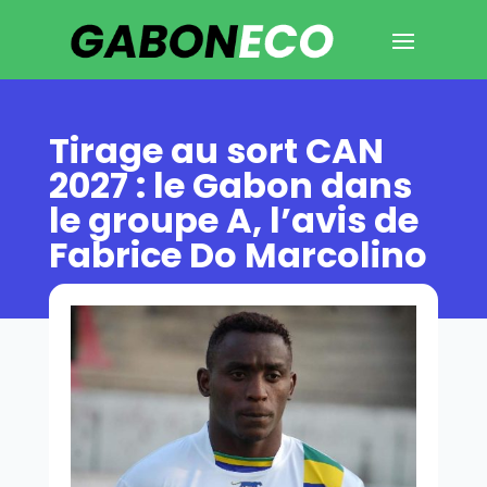
Tirage au sort CAN
2027 : le Gabon dans
le groupe A, l’avis de
Fabrice Do Marcolino