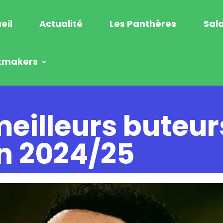
eil
Actualité
Les Panthères
Sala
kmakers
meilleurs buteu
on 2024/25