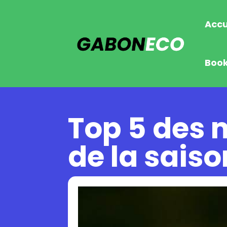
Accu
Boo
Top 5 des 
de la sais