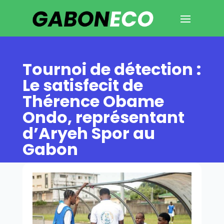
Tournoi de détection :
Le satisfecit de
Thérence Obame
Ondo, représentant
d’Aryeh Spor au
Gabon