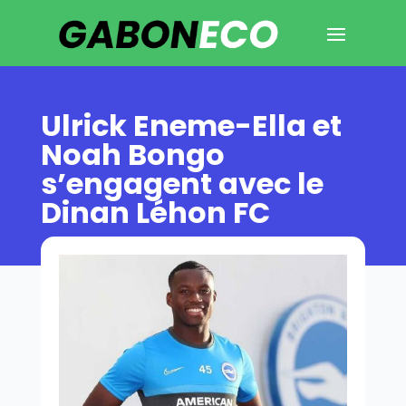
Ulrick Eneme-Ella et
Noah Bongo
s’engagent avec le
Dinan Léhon FC