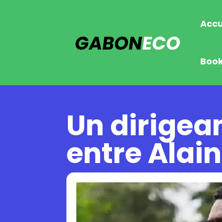
Accu
Boo
Un dirigea
entre Alai