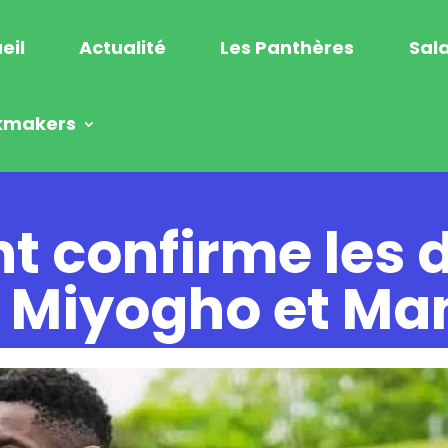
eil
Actualité
Les Panthères
Sala
kmakers
nt confirme les 
n Miyogho et M