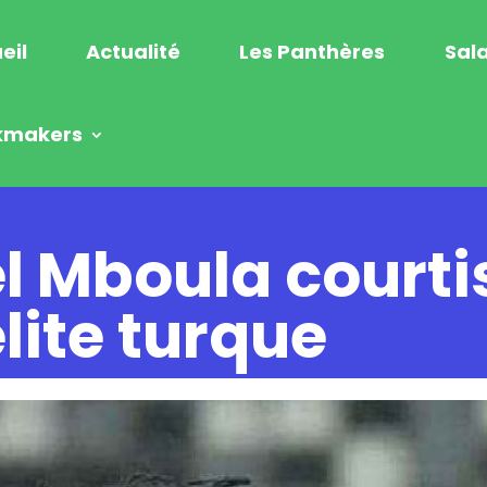
eil
Actualité
Les Panthères
Sala
kmakers
l Mboula courti
élite turque