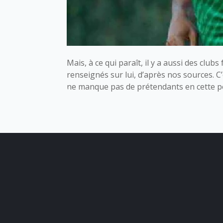
Mais, à ce qui paraît, il y a aussi des club
renseignés sur lui, d’après nos sources. C
ne manque pas de prétendants en cette p