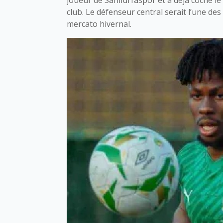
club. Le défenseur central serait l’une de
mercato hivernal.