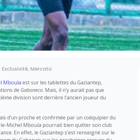
|
Exclusivité
,
Mercato
el Mboula
est sur les tablettes du Gaziantep,
ations de
Gaboneco
. Mais, il n’y aurait pas que
xième division sont derrière l’ancien joueur du
ais d’un proche et confirmée par un coéquipier du
Urie-Michel Mboula pourrait bien quitter son club
rance. En effet, le Gaziantep s’est renseigné sur le
e nom du Gabonais sur les prochaines recrues du