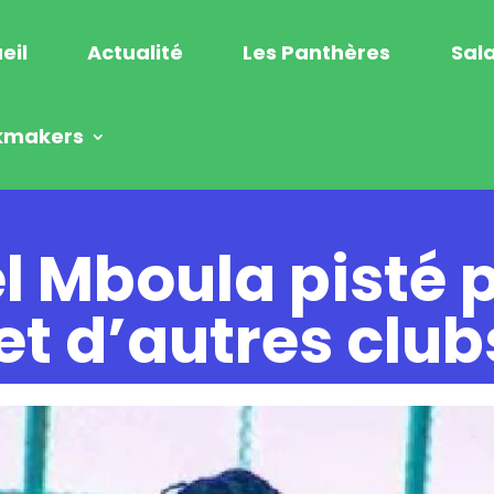
eil
Actualité
Les Panthères
Sala
kmakers
l Mboula pisté 
et d’autres club