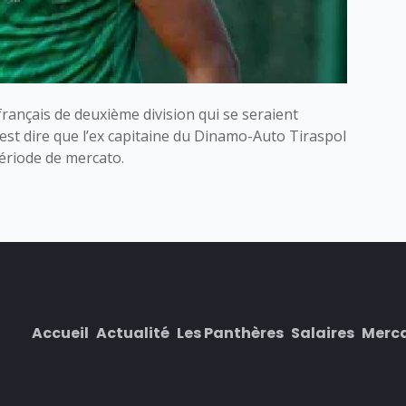
s français de deuxième division qui se seraient
’est dire que l’ex capitaine du Dinamo-Auto Tiraspol
ériode de mercato.
Accueil
Actualité
Les Panthères
Salaires
Merc