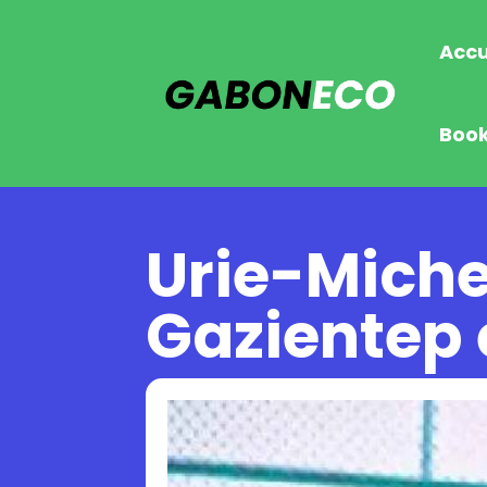
Accu
Boo
Urie-Miche
Gazientep 