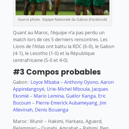
Source photo : Equipe Nationale du Gabon (Facebook)
Quant au Maroc, l’équipe n’a pas perdu un
match lors de ces 5 derniers rencontres. Les
Lions de l’Atlas ont battu la RDC (6-0), le Gabon
(4-1), le Lesotho (1-0) et la République
centrafricaine (5-0 et 4-0).
#3 Compos probables
Gabon :
Loyce Mbaba
–
Anthony Oyono
,
Aaron
Appindangoyé
,
Urie-Michel Mboula
,
Jacques
Ekomié
–
Mario Lemina
,
Guélor Kanga
,
Eric
Bocoum
–
Pierre-Emerick Aubameyang
,
Jim
Allevinah
,
Denis Bouanga
Maroc : Munir – Hakimi, Harkass, Aguerd,
Belammari – Ounahi, Amrabat – Rahimi, Ben