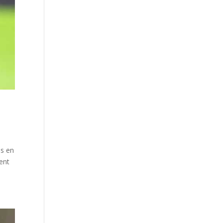
es en
rent