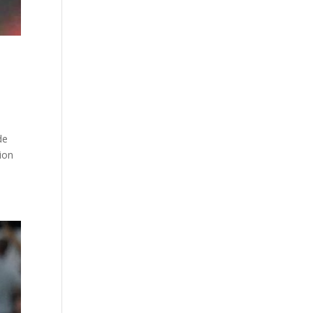
de
ion