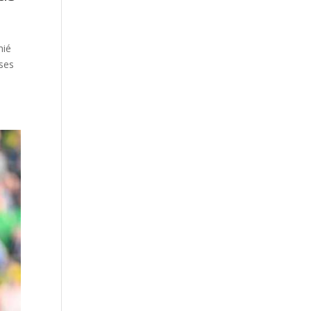
mié
 ses