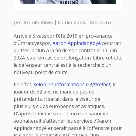
par
Amalè Aliwa
|
6 Juin 2024
|
Mercato
Arrivé à Sivasspor l’été 2019 en provenance
d’Ümraniyespor,
Aaron Appindangoyé
pourrait
quitter le club à la fin de son contrat le 30 juin
2024, sauf en cas de prolongation. Libre cet été,
le défenseur central est à la recherche d’un
nouveau point de chute.
En effet,
selon les informations d’
Africafoot
, le
joueur de 32 ans ne manque pas de
prétendants. Il serait dans le viseur de
plusieurs clubs européens et asiatiques.
D’après la même source, un club saoudien
souhaiterait s’attacher les services d’Aaron
Appindangoyé et serait passé à l’offensive pour
le signer. Il s’agirait d’Al Qadisiya, club