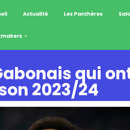
eil
Actualité
Les Panthères
Sala
kmakers
abonais qui ont 
ison 2023/24