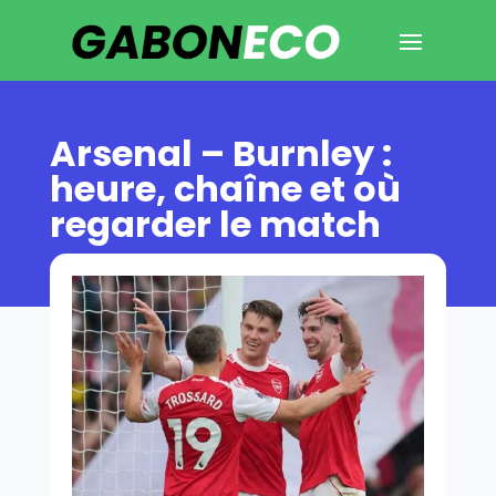
Arsenal – Burnley :
heure, chaîne et où
regarder le match