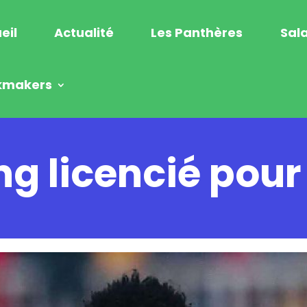
eil
Actualité
Les Panthères
Sala
kmakers
ng licencié pou