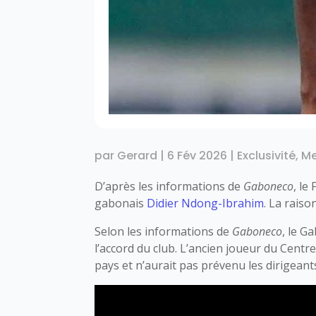
par
Gerard
|
6 Fév 2026
|
Exclusivité
,
Me
D’après les informations de
Gaboneco
, le
gabonais
Didier Ndong-Ibrahim
. La raiso
Selon les informations de
Gaboneco
, le G
l’accord du club. L’ancien joueur du Cent
pays et n’aurait pas prévenu les dirigeant