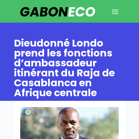
Dieudonné Londo
prend les fonctions
d’ambassadeur
itinérant du Raja de
Casablanca en
Afrique centrale