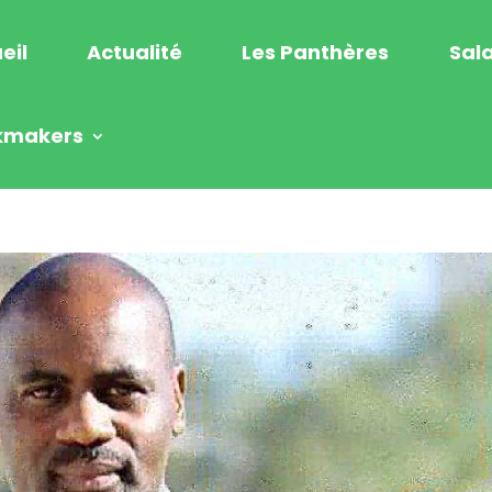
eil
Actualité
Les Panthères
Sala
kmakers