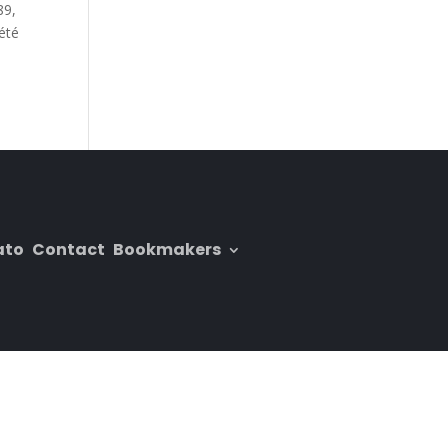
89,
été
ato
Contact
Bookmakers