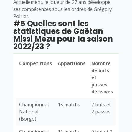
Actuellement, le joueur de 27 ans développe
ses compétences sous les ordres de Grégory
Poirier.
#5 Quelles sont les
statistiques de Gaëtan
Missi Mezu pour la saison
2022/23 ?
Compétitions
Apparitions
Nombre
de buts
et
passes
décisives
Championnat
15 matchs
7 buts et
National
2 passes
(Borgo)
Championnat
11 matchs
0 but et 0