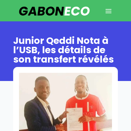
Junior Qeddi Nota à
l’USB, les détails de
son transfert révélés