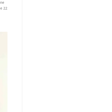
une
de 22