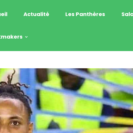
eil
Actualité
Les Panthères
Sala
kmakers