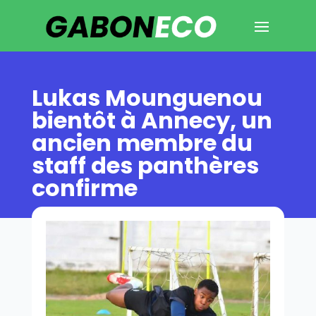
Lukas Mounguenou
bientôt à Annecy, un
ancien membre du
staff des panthères
confirme