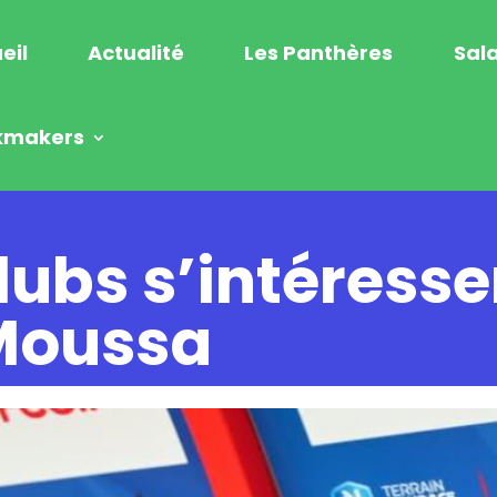
eil
Actualité
Les Panthères
Sala
kmakers
lubs s’intéresse
Moussa