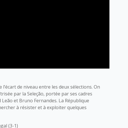
 l’écart de niveau entre les deux sélections. On
risée par la Seleção, portée par ses cadres
l Leão et Bruno Fernandes. La République
rcher à résister et à exploiter quelques
ugal (3-1)