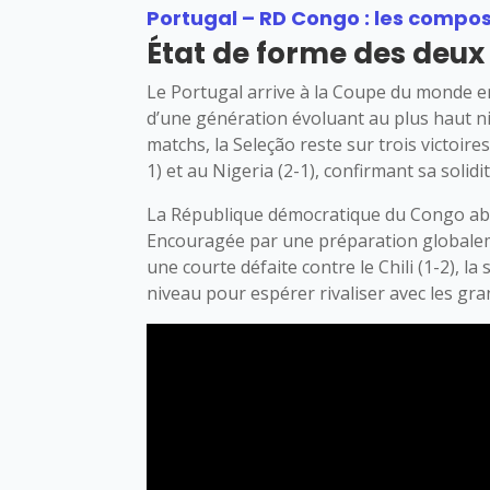
Portugal – RD Congo : les compo
État de forme des deux
Le Portugal arrive à la Coupe du monde en 
d’une génération évoluant au plus haut ni
matchs, la Seleção reste sur trois victoires
1) et au Nigeria (2-1), confirmant sa solidit
La République démocratique du Congo abor
Encouragée par une préparation globaleme
une courte défaite contre le Chili (1-2), 
niveau pour espérer rivaliser avec les gra