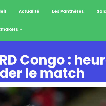
eil
Actualité
Les Panthères
Sala
kmakers
 RD Congo : heur
rder le match