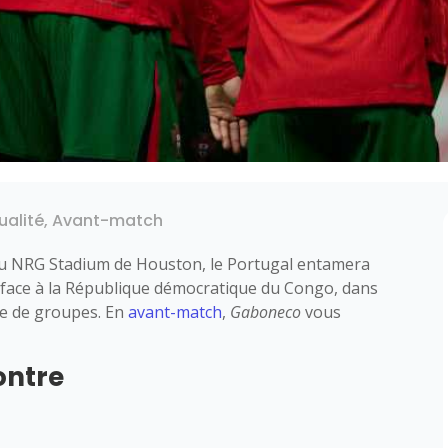
ualité
,
Avant-match
 au NRG Stadium de Houston, le Portugal entamera
face à la République démocratique du Congo, dans
se de groupes. En
avant-match
,
Gaboneco
vous
ontre