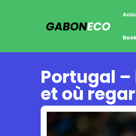
Accu
Boo
Portugal –
et où rega