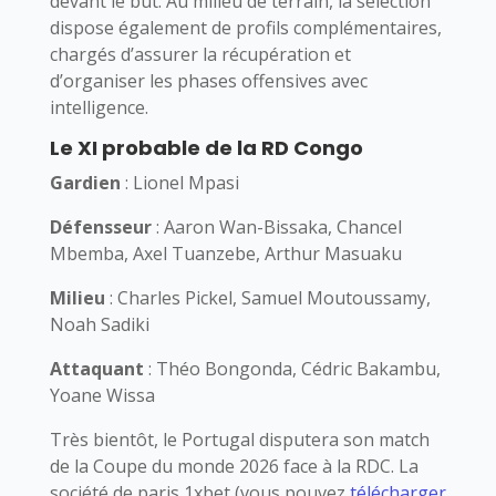
devant le but. Au milieu de terrain, la sélection
dispose également de profils complémentaires,
chargés d’assurer la récupération et
d’organiser les phases offensives avec
intelligence.
Le XI probable de la RD Congo
Gardien
: Lionel Mpasi
Défensseur
: Aaron Wan-Bissaka, Chancel
Mbemba, Axel Tuanzebe, Arthur Masuaku
Milieu
: Charles Pickel, Samuel Moutoussamy,
Noah Sadiki
Attaquant
: Théo Bongonda, Cédric Bakambu,
Yoane Wissa
Très bientôt, le Portugal disputera son match
de la Coupe du monde 2026 face à la RDC. La
société de paris 1xbet (vous pouvez
télécharger