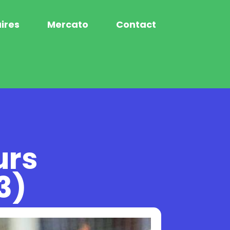
ires
Mercato
Contact
urs
3)