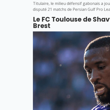
Titulaire, le milieu défensif gabonais a jo
disputé 21 matchs de Persian Gulf Pro Lea
Le FC Toulouse de Shavy
Brest