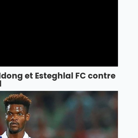
Ndong et Esteghlal FC contre
d