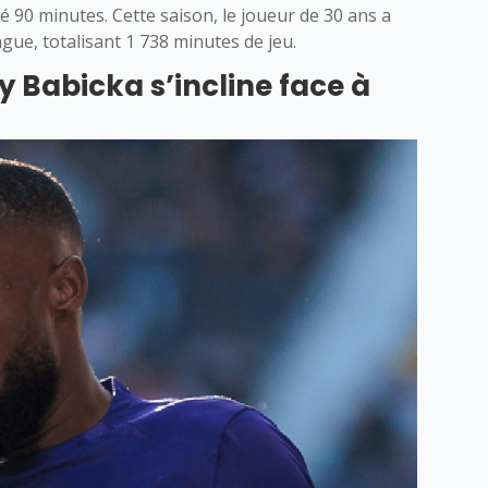
ué 90 minutes. Cette saison, le joueur de 30 ans a
gue, totalisant 1 738 minutes de jeu.
 Babicka s’incline face à