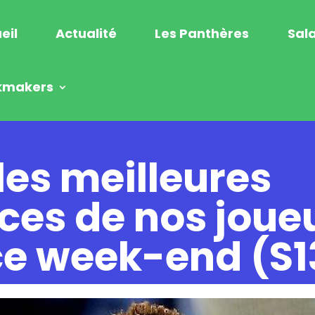
eil
Actualité
Les Panthères
Sala
kmakers
les meilleures
es de nos joue
e week-end (S1