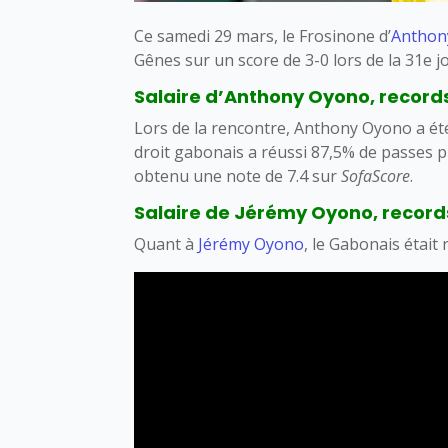
Ce samedi 29 mars, le Frosinone d’
Anthon
Gênes sur un score de 3-0 lors de la 31e j
Salaire d’Anthony Oyono, records,
Lors de la rencontre, Anthony Oyono a été t
droit gabonais a réussi 87,5% de passes pré
obtenu une note de 7.4 sur
SofaScore
.
Salaire de Jérémy Oyono, records,
Quant à
Jérémy Oyono
, le Gabonais était 