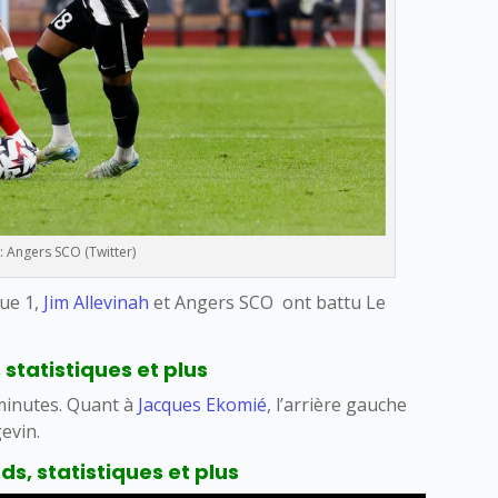
: Angers SCO (Twitter)
gue 1,
Jim Allevinah
et Angers SCO ont battu Le
 statistiques et plus
9 minutes. Quant à
Jacques Ekomié
, l’arrière gauche
evin.
s, statistiques et plus