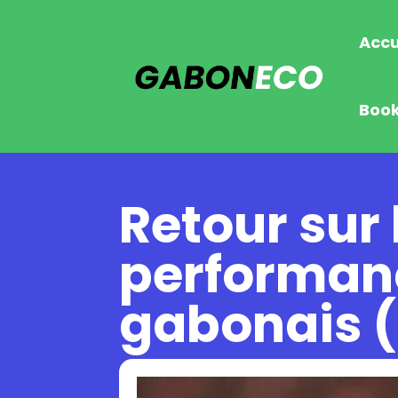
Accu
Boo
Retour sur 
performanc
gabonais 