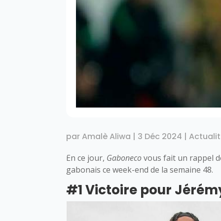
par
Amalè Aliwa
|
3 Déc 2024
|
Actuali
En ce jour,
Gaboneco
vous fait un rappel 
gabonais ce week-end de la semaine 48.
#1 Victoire pour Jérém