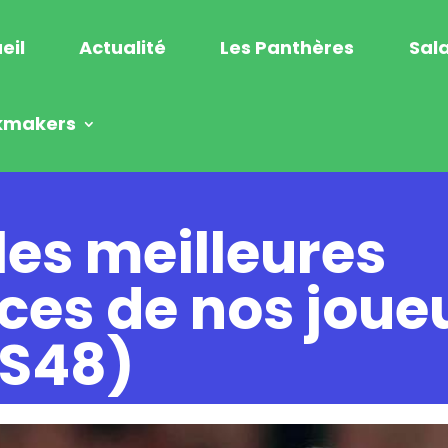
eil
Actualité
Les Panthères
Sala
kmakers
les meilleures
es de nos joue
(S48)