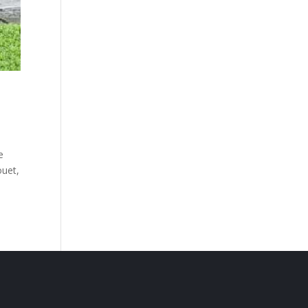
e
ouet,