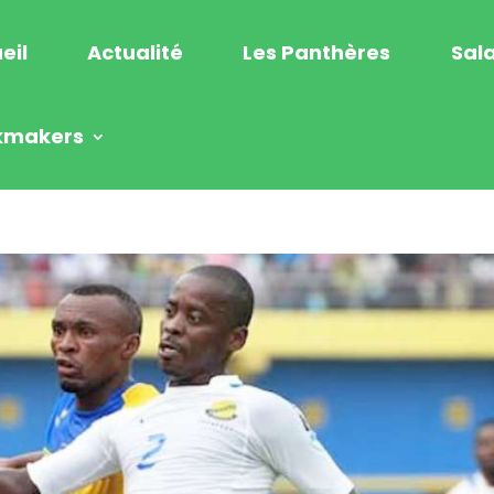
eil
Actualité
Les Panthères
Sala
kmakers