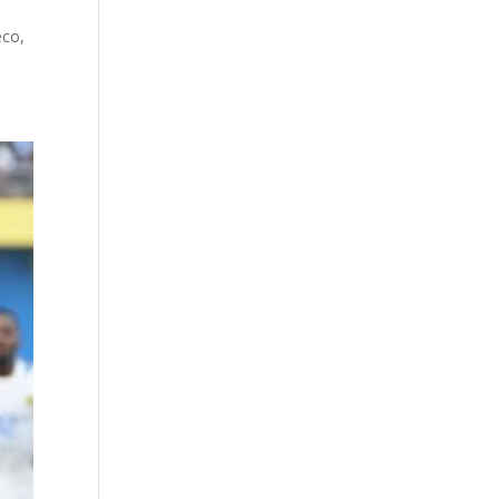
i
eco,