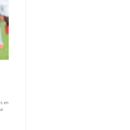
es en
ui