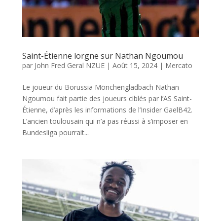
Saint-Étienne lorgne sur Nathan Ngoumou
par
John Fred Geral NZUE
|
Août 15, 2024
|
Mercato
Le joueur du Borussia Mönchengladbach Nathan
Ngoumou fait partie des joueurs ciblés par l’AS Saint-
Étienne, d’après les informations de l’Insider GaelB42.
L’ancien toulousain qui n’a pas réussi à s’imposer en
Bundesliga pourrait...