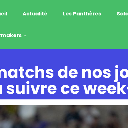
eil
Actualité
Les Panthères
Sala
kmakers
matchs de nos j
 suivre ce wee