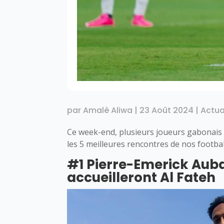
par
Amalè Aliwa
|
23 Août 2024
|
Actua
Ce week-end, plusieurs joueurs gabonais
les 5 meilleures rencontres de nos footba
#1 Pierre-Emerick Aub
accueilleront Al Fateh