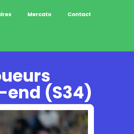
ires
Mercato
Contact
oueurs
k-end (S34)