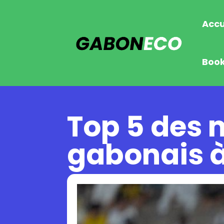
Accu
Boo
Top 5 des 
gabonais à