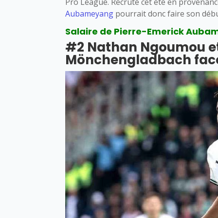
Pro League. Recruté cet été en provenance
Aubameyang
pourrait donc faire son déb
Salaire de Pierre-Emerick Aubame
#2 Nathan Ngoumou et 
Mönchengladbach face