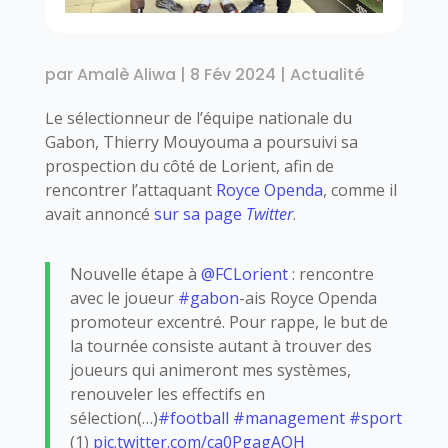
par
Amalè Aliwa
|
8 Fév 2024
|
Actualité
Le sélectionneur de l’équipe nationale du
Gabon, Thierry Mouyouma a poursuivi sa
prospection du côté de Lorient, afin de
rencontrer l’attaquant
Royce Openda
, comme il
avait annoncé
sur sa page
Twitter
.
Nouvelle étape à
@FCLorient
: rencontre
avec le joueur
#gabon
-ais Royce Openda
promoteur excentré. Pour rappe, le but de
la tournée consiste autant à trouver des
joueurs qui animeront mes systèmes,
renouveler les effectifs en
sélection(…)
#football
#management
#sport
(1)
pic.twitter.com/ca0PgagAQH