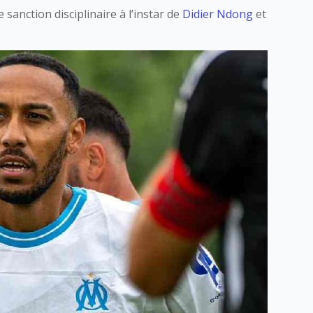
sanction disciplinaire à l’instar de
Didier Ndong
et