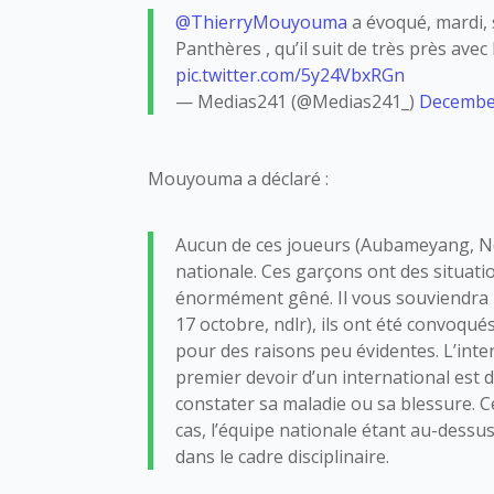
@ThierryMouyouma
a évoqué, mardi, 
Panthères , qu’il suit de très près avec
pic.twitter.com/5y24VbxRGn
— Medias241 (@Medias241_)
December
Mouyouma a déclaré :
Aucun de ces joueurs (Aubameyang, Nd
nationale. Ces garçons ont des situati
énormément gêné. Il vous souviendra lo
17 octobre, ndlr), ils ont été convoqué
pour des raisons peu évidentes. L’inter
premier devoir d’un international est 
constater sa maladie ou sa blessure. Ce
cas, l’équipe nationale étant au-des
dans le cadre disciplinaire.