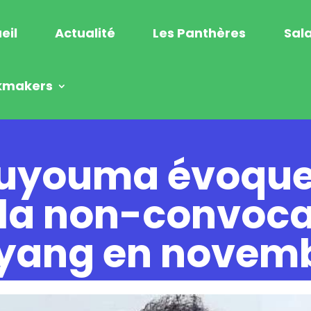
eil
Actualité
Les Panthères
Sala
kmakers
ouyouma évoque
 la non-convoca
yang en novem