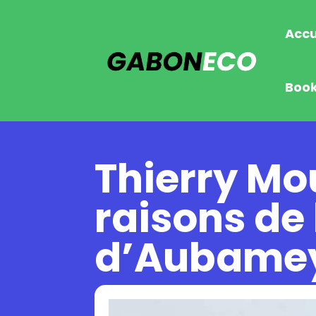
Accu
Boo
Thierry M
raisons de
d’Aubame