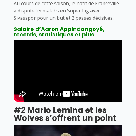
Au cours de cette saison, le natif de Franceville
a disputé 25 matchs en Süper Lig avec
Sivasspor pour un but et 2 passes décisives.
Salaire d’Aaron Appindangoyé,
records, statistiques et plus
#2 Mario Lemina et les
Wolves s’offrent un point