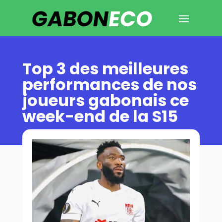
Top 3 des meilleures
performances de nos
joueurs gabonais ce
week-end de la S15