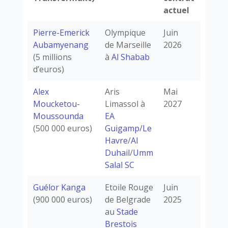
actuel
Pierre-Emerick
Olympique
Juin
Aubamyenang
de Marseille
2026
(5 millions
à
Al Shabab
d’euros)
Alex
Aris
Mai
Moucketou-
Limassol à
2027
Moussounda
EA
(500 000 euros)
Guigamp
/
Le
Havre
/
Al
Duhail
/
Umm
Salal SC
Guélor Kanga
Etoile Rouge
Juin
(900 000 euros)
de Belgrade
2025
au
Stade
Brestois