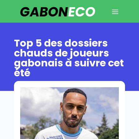
Top 5 des dossiers
chauds de joueurs
gabonais à suivre cet
été