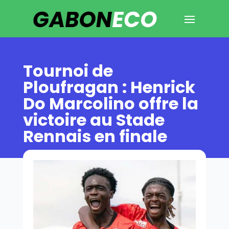
Tournoi de
Ploufragan : Henrick
Do Marcolino offre la
victoire au Stade
Rennais en finale