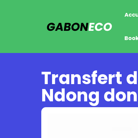
Accu
Boo
Transfert d
Ndong don