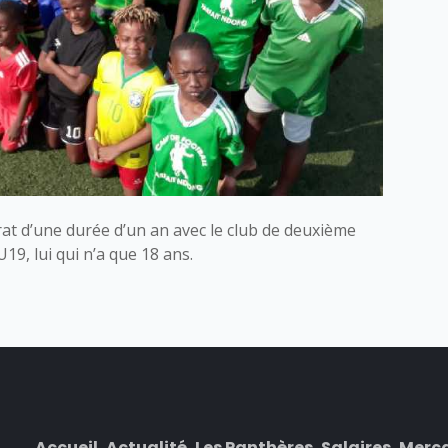
at d’une durée d’un an avec le club de deuxième
 U19, lui qui n’a que 18 ans.
Accueil
Actualité
Les Panthères
Salaires
Merc