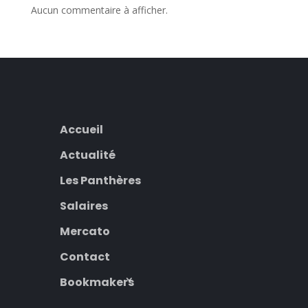
Aucun commentaire à afficher.
Accueil
Actualité
Les Panthères
Salaires
Mercato
Contact
Bookmakers