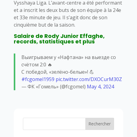
Vysshaya Liga. L’avant-centre a été performant
et a inscrit les deux buts de son équipe à la 24e
et 33e minute de jeu. Il s’agit donc de son
cinquième but de la saison.
Salaire de Rody Junior Effaghe,
records, statistiques et plus
Выигрываем у «Нафтана» на выезде со
счётом 2:0 🔥
С победой, «зелёно-белые»! 💪
#fcgomel1959
pic.twitter.com/DXOCurM30Z
— ФК «Гомель» (@fcgomel)
May 4, 2024
Rechercher