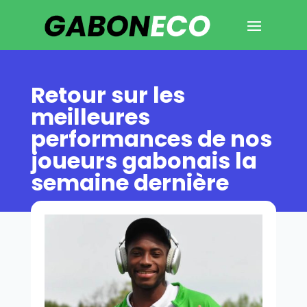
Retour sur les
meilleures
performances de nos
joueurs gabonais la
semaine dernière