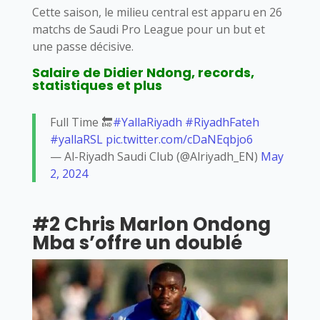
Cette saison, le milieu central est apparu en 26
matchs de Saudi Pro League pour un but et
une passe décisive.
Salaire de Didier Ndong, records,
statistiques et plus
Full Time 🔚
#YallaRiyadh
#RiyadhFateh
#yallaRSL
pic.twitter.com/cDaNEqbjo6
— Al-Riyadh Saudi Club (@Alriyadh_EN)
May
2, 2024
#2 Chris Marlon Ondong
Mba s’offre un doublé