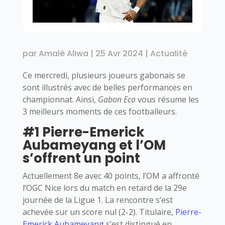
par
Amalè Aliwa
|
25 Avr 2024
|
Actualité
Ce mercredi, plusieurs joueurs gabonais se
sont illustrés avec de belles performances en
championnat. Ainsi,
Gabon Eco
vous résume les
3 meilleurs moments de ces footballeurs.
#1 Pierre-Emerick
Aubameyang et l’OM
s’offrent un point
Actuellement 8e avec 40 points, l’OM a affronté
l’OGC Nice lors du match en retard de la 29e
journée de la Ligue 1. La rencontre s’est
achevée sur un score nul (2-2). Titulaire,
Pierre-
Emerick Aubameyang
s’est distingué en