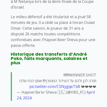
à M Netanya lors de la demi-finale de la Coupe
d’Israël.
Le milieu défensif a été titularisé et a joué 58
minutes de jeu. Il a cédé sa place à Imran Oulad
Omar. Cette saison, le joueur de 31 ans a
disputé 26 matchs toutes compétitions
confondues avec l’Hapoel Beer Sheva pour une
passe offerte.
Historique des transferts d’André
Poko, faits marquants, salaires et
plus
WINNER SHOT!!!!!!!!
תודה לכן ולכם על העידוד המטורף!!! אתם הכח שלנו
pic.twitter.com/C5NygqeTb8
❤️❤️❤️❤️
— Hapoel Be'er Sheva 🇮🇱 (@HBS_FC)
April
24, 2024