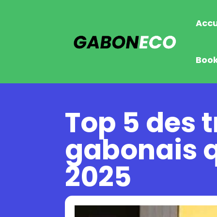
Accu
Boo
Top 5 des t
gabonais q
2025