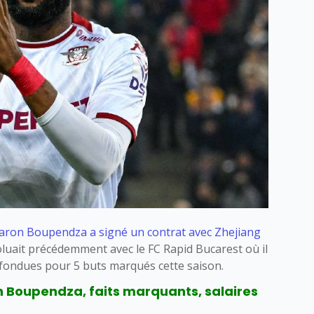
aron Boupendza
a signé un contrat avec Zhejiang
évoluait précédemment avec le FC Rapid Bucarest où il
fondues pour 5 buts marqués cette saison.
n Boupendza, faits marquants, salaires