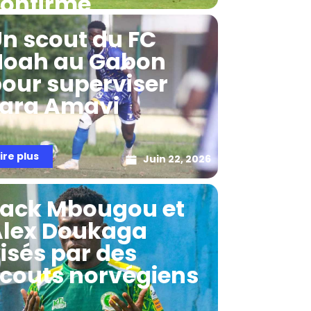
onfirme
n scout du FC
Noah au Gabon
our superviser
ara Amavi
lire plus
Juin 22, 2026
ack Mbougou et
lex Doukaga
isés par des
couts norvégiens