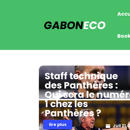
Accu
Boo
Staff technique
des Panthères :
Qui sera le numé
1 chez les
Panthères ?
lire plus
Juil 21,