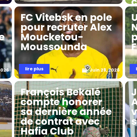
c
a
FC Vitebsk en pole
U
pour recruter Alex
e
Moucketou-
p
Moussounda
F
lire plus
2026
Juin 28, 2026
François Bekalé
J
compte honorer
A
sa dernière année
v
de contrat avec
s
Hafia Club