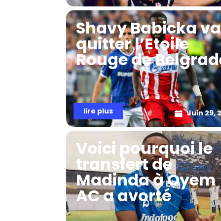
Shavy Babicka v
quitter l’Etoile
Rouge de Belgrad
lire plus
Juin 29, 
Voici pourquoi le
transfert de
Madinda à Oyem
AC a avorté